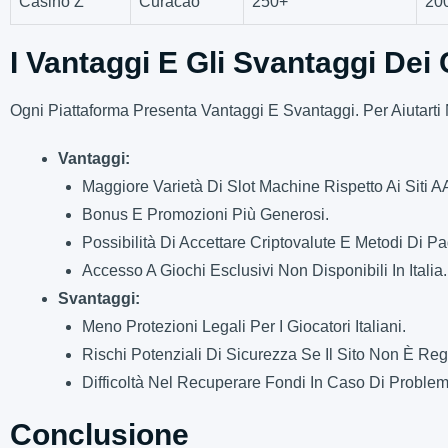
Casino Z
Curacao
250+
20
I Vantaggi E Gli Svantaggi De
Ogni Piattaforma Presenta Vantaggi E Svantaggi. Per Aiutarti
Vantaggi:
Maggiore Varietà Di Slot Machine Rispetto Ai Siti 
Bonus E Promozioni Più Generosi.
Possibilità Di Accettare Criptovalute E Metodi Di Pa
Accesso A Giochi Esclusivi Non Disponibili In Italia.
Svantaggi:
Meno Protezioni Legali Per I Giocatori Italiani.
Rischi Potenziali Di Sicurezza Se Il Sito Non È Re
Difficoltà Nel Recuperare Fondi In Caso Di Problem
Conclusione