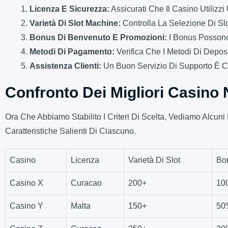
Licenza E Sicurezza:
Assicurati Che Il Casino Utilizz
Varietà Di Slot Machine:
Controlla La Selezione Di Slo
Bonus Di Benvenuto E Promozioni:
I Bonus Possono 
Metodi Di Pagamento:
Verifica Che I Metodi Di Deposi
Assistenza Clienti:
Un Buon Servizio Di Supporto È Cr
Confronto Dei Migliori Casino
Ora Che Abbiamo Stabilito I Criteri Di Scelta, Vediamo Alcun
Caratteristiche Salienti Di Ciascuno.
Casino
Licenza
Varietà Di Slot
Bo
Casino X
Curacao
200+
100
Casino Y
Malta
150+
50%