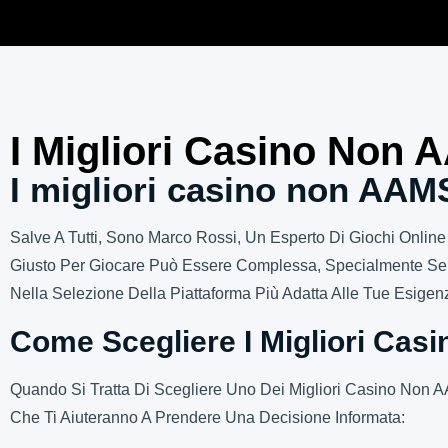
I Migliori Casino Non 
I migliori casino non AAMS
Salve A Tutti, Sono Marco Rossi, Un Esperto Di Giochi Onlin
Giusto Per Giocare Può Essere Complessa, Specialmente Se Se
Nella Selezione Della Piattaforma Più Adatta Alle Tue Esigenze
Come Scegliere I Migliori Cas
Quando Si Tratta Di Scegliere Uno Dei Migliori Casino Non A
Che Ti Aiuteranno A Prendere Una Decisione Informata: