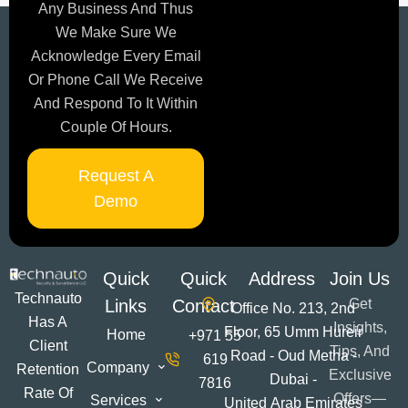
Any Business And Thus
We Make Sure We
Acknowledge Every Email
Or Phone Call We Receive
And Respond To It Within
Couple Of Hours.
Request A
Demo
Quick
Quick
Address
Join Us
Technauto
Links
Contact
Get
Office No. 213, 2nd
Has A
Insights,
Floor, 65 Umm Hureir
Home
+971 55
Client
Tips, And
Road - Oud Metha -
619
Company
Retention
Exclusive
Dubai -
7816
Rate Of
Offers—
Services
United Arab Emirates