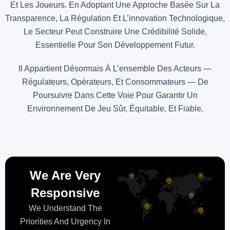
Et Les Joueurs. En Adoptant Une Approche Basée Sur La
Transparence, La Régulation Et L’innovation Technologique,
Le Secteur Peut Construire Une Crédibilité Solide,
Essentielle Pour Son Développement Futur.
Il Appartient Désormais À L’ensemble Des Acteurs —
Régulateurs, Opérateurs, Et Consommateurs — De
Poursuivre Dans Cette Voie Pour Garantir Un
Environnement De Jeu Sûr, Équitable, Et Fiable.
We Are Very
Responsive
We Understand The
Priorities And Urgency In