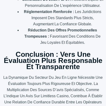
Personnalisation De L’expérience Utilisateur.
Réglementation Renforcée :
Les Juridictions
Imposent Des Standards Plus Stricts,
Augmentant La Confiance Globale.
Réduction Des Offres Promotionnelles
Trompeuses :
Favorisant Des Conditions De
Jeu Loyales Et Équitables.
Conclusion : Vers Une
Évaluation Plus Responsable
Et Transparente
La Dynamique Du Secteur Du Jeu En Ligne Nécessite Une
Évaluation Toujours Plus Rigoureuse Et Objective. La
Multiplication Des Sources D’avis Spécialisés, Comme
L’indique Un Avis Sur Limitless Casino, Contribue À Établir
Une Relation De Confiance Durable Entre Les Opérateurs