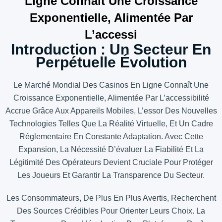
Ligne Connaît Une Croissance
Exponentielle, Alimentée Par
L’accessi
Introduction : Un Secteur En
Perpétuelle Évolution
Le Marché Mondial Des Casinos En Ligne Connaît Une
Croissance Exponentielle, Alimentée Par L’accessibilité
Accrue Grâce Aux Appareils Mobiles, L’essor Des Nouvelles
Technologies Telles Que La Réalité Virtuelle, Et Un Cadre
Réglementaire En Constante Adaptation. Avec Cette
Expansion, La Nécessité D’évaluer La Fiabilité Et La
Légitimité Des Opérateurs Devient Cruciale Pour Protéger
Les Joueurs Et Garantir La Transparence Du Secteur.
Les Consommateurs, De Plus En Plus Avertis, Recherchent
Des Sources Crédibles Pour Orienter Leurs Choix. La