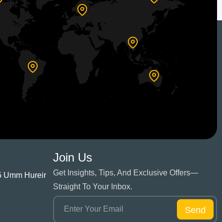
Join Us
Get Insights, Tips, And Exclusive Offers—
65 Umm Hureir
Straight To Your Inbox.
*
E
E
Send
m
m
a
a