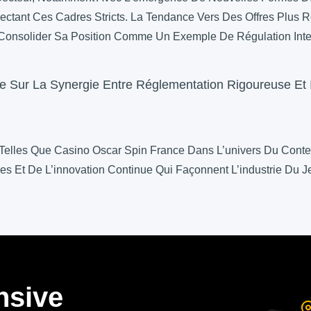
ctant Ces Cadres Stricts. La Tendance Vers Des Offres Plus R
onsolider Sa Position Comme Un Exemple De Régulation Intelli
Sur La Synergie Entre Réglementation Rigoureuse Et In
 Telles Que Casino Oscar Spin France Dans L’univers Du Conte
 Et De L’innovation Continue Qui Façonnent L’industrie Du J
nsive