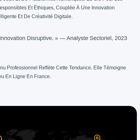
esponsibles Et Éthiques, Couplée À Une Innovation
gente Et De Créativité Digitale.
novation Disruptive. » — Analyste Sectoriel, 2023
nu Professionnel Reflète Cette Tendance. Elle Témoigne
eu En Ligne En France.