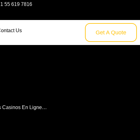
1 55 619 7816
ontact Us
Get A Quote
es Casinos En Ligne…