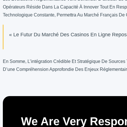
Opérateurs Réside Dans La Capacité À Innover Tout En Respe
Technologique Constante, Permettra Au Marché Français De C
« Le Futur Du Marché Des Casinos En Ligne Repose 
En Somme, L’intégration Crédible Et Stratégique De Sources
D’une Compréhension Approfondie Des Enjeux Réglementaires
We Are Very Respo