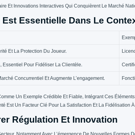
taire Et Innovations Interactives Qui Conquièrent Le Marché Nati
e Est Essentielle Dans Le Conte
Exem
rité Et La Protection Du Joueur.
Licenc
Essentiel Pour Fidéliser La Clientèle.
Certif
 Marché Concurrentiel Et Augmente L’engagement.
Foncti
mme Un Exemple Crédible Et Fiable, Intégrant Ces Éléments P
 Est Un Facteur Clé Pour La Satisfaction Et La Fidélisation 
rer Régulation Et Innovation
e Secteur, Notamment Avec L’émergence De Nouvelles Formes D