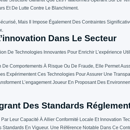
urs Et De Lutte Contre Le Blanchiment.
écurisé, Mais Il Impose Également Des Contraintes Significat
x.
L’innovation Dans Le Secteur
on De Technologies Innovantes Pour Enrichir L’expérience Util
on De Comportements À Risque Ou De Fraude, Elle Permet Auss
mes Expérimentent Ces Technologies Pour Assurer Une Transpa
nsforment L’engagement Joueur En Proposant Des Environnements
égrant Des Standards Réglementa
Par Leur Capacité À Allier Conformité Locale Et Innovation T
s Standards En Vigueur. Une Référence Notable Dans Ce Conte