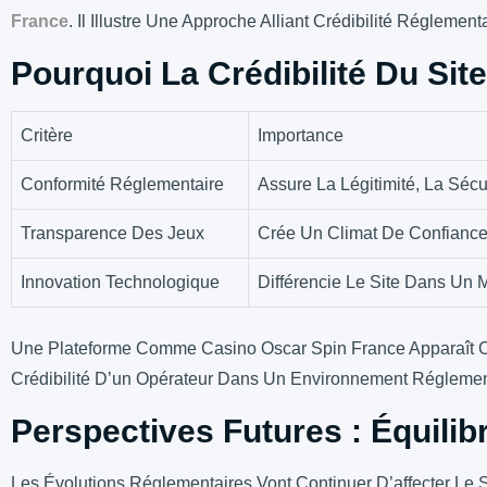
France
. Il Illustre Une Approche Alliant Crédibilité Réglemen
Pourquoi La Crédibilité Du Sit
Critère
Importance
Conformité Réglementaire
Assure La Légitimité, La Sécu
Transparence Des Jeux
Crée Un Climat De Confiance, 
Innovation Technologique
Différencie Le Site Dans Un
Une Plateforme Comme Casino Oscar Spin France Apparaît Co
Crédibilité D’un Opérateur Dans Un Environnement Réglementé
Perspectives Futures : Équilib
Les Évolutions Réglementaires Vont Continuer D’affecter L