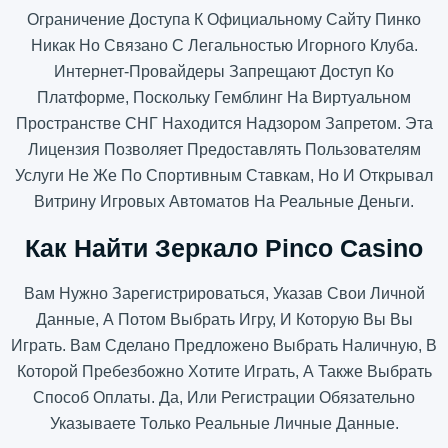
Ограничение Доступа К Официальному Сайту Пинко
Никак Но Связано С Легальностью Игорного Клуба.
Интернет-Провайдеры Запрещают Доступ Ко
Платформе, Поскольку Гемблинг На Виртуальном
Пространстве СНГ Находится Надзором Запретом. Эта
Лицензия Позволяет Предоставлять Пользователям
Услуги Не Же По Спортивным Ставкам, Но И Открывал
Витрину Игровых Автоматов На Реальные Деньги.
Как Найти Зеркало Pinco Casino
Вам Нужно Зарегистрироваться, Указав Свои Личной
Данные, А Потом Выбрать Игру, И Которую Вы Вы
Играть. Вам Сделано Предложено Выбрать Наличную, В
Которой Пребезбожно Хотите Играть, А Также Выбрать
Способ Оплаты. Да, Или Регистрации Обязательно
Указываете Только Реальные Личные Данные.