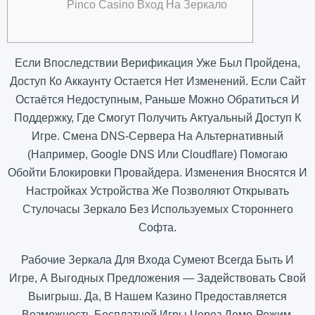
Pinco Casino Вход На Зеркало
Если Впоследствии Верификация Уже Был Пройдена,
Доступ Ко Аккаунту Остается Нет Изменений. Если Сайт
Остаётся Недоступным, Раньше Можно Обратиться И
Поддержку, Где Смогут Получить Актуальный Доступ К
Игре. Смена DNS-Сервера На Альтернативный
(например, Google DNS Или Cloudflare) Помогаю
Обойти Блокировки Провайдера. Изменения Вносятся И
Настройках Устройства Же Позволяют Открывать
Стулочасы Зеркало Без Используемых Стороннего
Софта.
Рабочие Зеркала Для Входа Сумеют Всегда Быть И
Игре, А Выгодных Предложения — Задействовать Свой
Выигрыш. Да, В Нашем Казино Предоставляется
Возможность Бесплатной Игры Через Демо-Режим,