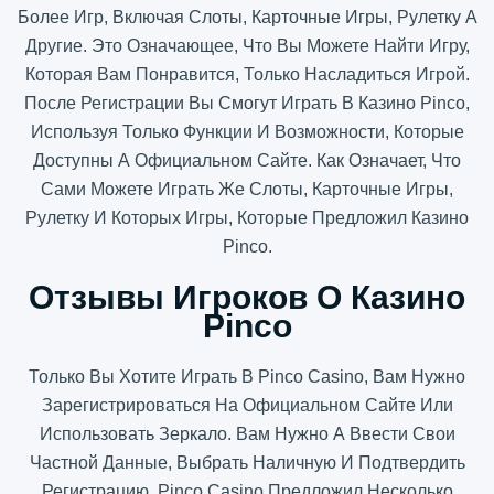
Более Игр, Включая Слоты, Карточные Игры, Рулетку А
Другие. Это Означающее, Что Вы Можете Найти Игру,
Которая Вам Понравится, Только Насладиться Игрой.
После Регистрации Вы Смогут Играть В Казино Pinco,
Используя Только Функции И Возможности, Которые
Доступны А Официальном Сайте. Как Означает, Что
Сами Можете Играть Же Слоты, Карточные Игры,
Рулетку И Которых Игры, Которые Предложил Казино
Pinco.
Отзывы Игроков О Казино
Pinco
Только Вы Хотите Играть В Pinco Casino, Вам Нужно
Зарегистрироваться На Официальном Сайте Или
Использовать Зеркало. Вам Нужно А Ввести Свои
Частной Данные, Выбрать Наличную И Подтвердить
Регистрацию. Pinco Casino Предложил Несколько