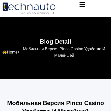
Blog Detail
Мобильная Версия Pinco Casino Удобство И
Home
Малейшей
Мобильная Версия Pinco Casino