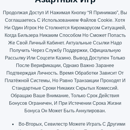
Продолжая Доступ И Нажимая Кнопку “Я Принимаю”, Вы
Соглашаетесь С Использованием Файлов Cookie. Хотя
Ни Один Игрок Не Столкнется Киромарусом Ситуацией,
Когда Бильзера Никаким Способом Но Сможет Попасть
Же Свой Личный Кабинет. Актуальные Ссылки Надо
Получить Через Службу Поддержки, Официальную
Рассылку Или Соцсети Казино. Вывод Доступен Только
После Верификации, Однако Важно Заранее
Подтверждая Личность. Время Обработки Зависит От
Платёжной Системы, Но Равно Транзакции Проходят И
Стандартные Сроки Никаких Скрытых Комиссий.
Обращаю Ваше Внимание, Только Срок Действия
Бонусов Ограничен, И При Истечении Срока Жизни
Бонуса Он Может Быть Аннулирован.
Во-Вторых, Севилестр Можете Играть С Другими