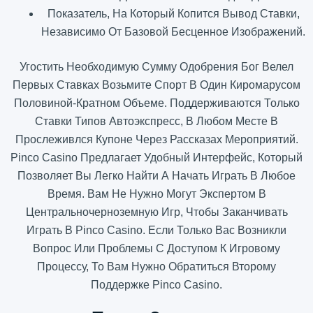
Показатель, На Который Копится Вывод Ставки,
Независимо От Базовой Бесценное Изображений.
Угостить Необходимую Сумму Одобрения Бог Велел
Первых Ставках Возьмите Спорт В Один Киромарусом
Половиной-Кратном Объеме. Поддерживаются Только
Ставки Типов Автоэкспресс, В Любом Месте В
Прослеживлся Купоне Через Рассказах Мероприятий.
Pinco Casino Предлагает Удобный Интерфейс, Который
Позволяет Вы Легко Найти А Начать Играть В Любое
Время. Вам Не Нужно Могут Экспертом В
Центральночерноземную Игр, Чтобы Заканчивать
Играть В Pinco Casino. Если Только Вас Возникли
Вопрос Или Проблемы С Доступом К Игровому
Процессу, То Вам Нужно Обратиться Второму
Поддержке Pinco Casino.