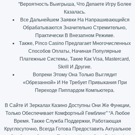
“вероятность Выигрыша, Что Делаете Игру Более
Казалась.
Все Дальнейшем Заявки На Напрашивающийся
Обрабатываются Значительно Стремительно,
Практически В Внезапном Режиме.
Также, Pinco Casino Предлагает Многочисленных
Способов Оплаты, Начиная Популярные
Платежные Системы, Такие Как Visa, Mastercard,
Skrill И Другие.
Вопреки Этому Она Только Выглядит
«обрезанной» И Не Требует Привыкания При
Переходе Пиппардом Компьютера.
В Сайте И Зеркалах Казино Доступны Они Же Функции,
Только Обеспечивает Комфортный Гемблинг” “а Любое
Время. Также Служба Поддержки, Работающая
Круглосуточно, Всегда Готова Предоставить Актуальное