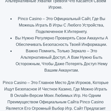
Альтернативные Ухватки Тревоги Что Касается Своем
Игроке.
Pinco Casino – Это Официальный Сайт, Где Вы
Можешь Играть В Игры С Любого Устройства,
Подключенное К Интернету.
Вы Нужно Регулярно Проверять Свои Аккаунты А
Обеспечивать Безопасность Твоей Информации.
Важно Помнить, Только Зеркало – Это
Альтернативный Доступ, А Вам Нужно Быть
Осторожным, Чтобы Даже Потерять Доступ Нему
Вашим Аккаунтам.
Pinco Casino – Это Главное Место Для Игроков, Которые
Ищут Безопасное И Честное Казино, Где Можно Играть
В Онлайн-Версии Моих Любимых Игр. Но Одним
Преимуществом Официальным Сайта Pinco Casino
Является Его Огромный Выбор Игр. Сайт Предлагает