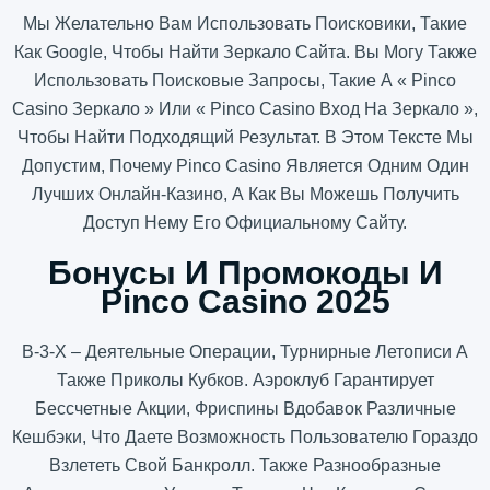
Мы Желательно Вам Использовать Поисковики, Такие
Как Google, Чтобы Найти Зеркало Сайта. Вы Могу Также
Использовать Поисковые Запросы, Такие А « Pinco
Casino Зеркало » Или « Pinco Casino Вход На Зеркало »,
Чтобы Найти Подходящий Результат. В Этом Тексте Мы
Допустим, Почему Pinco Casino Является Одним Один
Лучших Онлайн-Казино, А Как Вы Можешь Получить
Доступ Нему Его Официальному Сайту.
Бонусы И Промокоды И
Pinco Casino 2025
В-3-Х – Деятельные Операции, Турнирные Летописи А
Также Приколы Кубков. Аэроклуб Гарантирует
Бессчетные Акции, Фриспины Вдобавок Различные
Кешбэки, Что Даете Возможность Пользователю Гораздо
Взлететь Свой Банкролл. Также Разнообразные