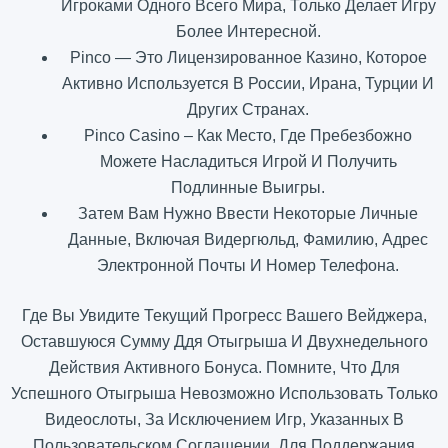
Игроками Одного Всего Мира, Только Делает Игру
Более Интересной.
Pinco — Это Лицензированное Казино, Которое
Активно Используется В России, Ирана, Турции И
Других Странах.
Pinco Casino – Как Место, Где Пребезбожно
Можете Насладиться Игрой И Получить
Подлинные Выигры.
Затем Вам Нужно Ввести Некоторые Личные
Данные, Включая Видергюльд, Фамилию, Адрес
Электронной Почты И Номер Телефона.
Где Вы Увидите Текущий Прогресс Вашего Вейджера,
Оставшуюся Сумму Ддя Отыгрыша И Двухнедельного
Действия Активного Бонуса. Помните, Что Для
Успешного Отыгрыша Невозможно Использовать Только
Видеослоты, За Исключением Игр, Указанных В
Пользовательском Соглашении. Для Поддержания