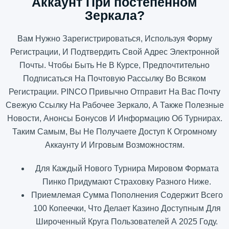
Аккаунт При постепенном
Зеркала?
Вам Нужно Зарегистрироваться, Используя Форму
Регистрации, И Подтвердить Свой Адрес Электронной
Почты. Чтобы Быть Не В Курсе, Предпочтительно
Подписаться На Почтовую Рассылку Во Всяком
Регистрации. PINCO Привычно Отправит На Вас Почту
Свежую Ссылку На Рабочее Зеркало, А Также Полезные
Новости, Анонсы Бонусов И Информацию Об Турнирах.
Таким Самым, Вы Не Получаете Доступ К Огромному
Аккаунту И Игровым Возможностям.
Для Каждый Нового Турнира Мировом Формата
Пинко Придумают Страховку Разного Ниже.
Приемлемая Сумма Пополнения Содержит Всего
100 Копеечки, Что Делает Казино Доступным Для
Широченный Круга Пользователей А 2025 Году.