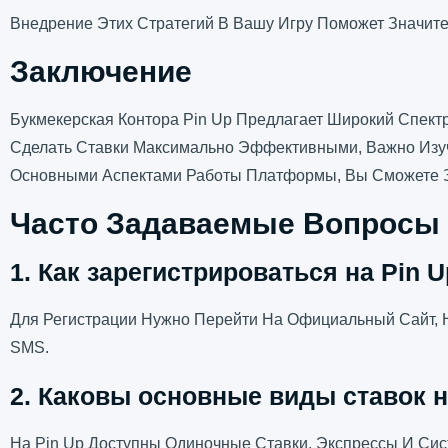
Внедрение Этих Стратегий В Вашу Игру Поможет Значит
Заключение
Букмекерская Контора Pin Up Предлагает Широкий Спек
Сделать Ставки Максимально Эффективными, Важно Изу
Основными Аспектами Работы Платформы, Вы Сможете Зн
Часто Задаваемые Вопросы 
1. Как зарегистрироваться на Pin 
Для Регистрации Нужно Перейти На Официальный Сайт, Н
SMS.
2. Каковы основные виды ставок н
На Pin Up Доступны Одиночные Ставки, Экспрессы И Сис