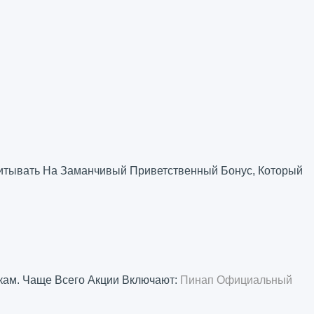
итывать На Заманчивый Приветственный Бонус, Который
кам. Чаще Всего Акции Включают:
Пинап Официальный