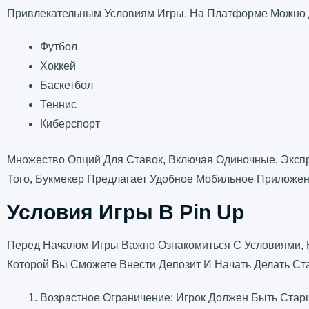
Привлекательным Условиям Игры. На Платформе Можно Д
Футбол
Хоккей
Баскетбол
Теннис
Киберспорт
Множество Опций Для Ставок, Включая Одиночные, Эксп
Того, Букмекер Предлагает Удобное Мобильное Приложен
Условия Игры В Pin Up
Перед Началом Игры Важно Ознакомиться С Условиями, К
Которой Вы Сможете Внести Депозит И Начать Делать Ст
Возрастное Ограничение: Игрок Должен Быть Старш