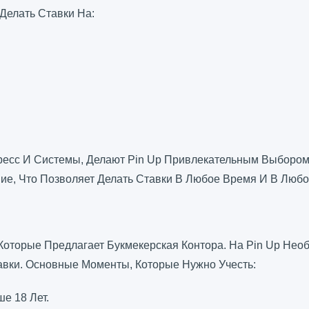
елать Ставки На:
ресс И Системы, Делают Pin Up Привлекательным Выбором
ие, Что Позволяет Делать Ставки В Любое Время И В Любо
оторые Предлагает Букмекерская Контора. На Pin Up Нео
авки. Основные Моменты, Которые Нужно Учесть:
е 18 Лет.