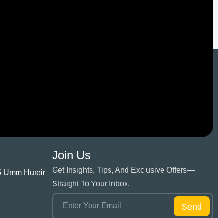
Join Us
Get Insights, Tips, And Exclusive Offers—
65 Umm Hureir
Straight To Your Inbox.
E
E
m
Send
m
a
a
i