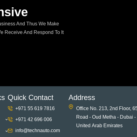
nsive
Business And Thus We Make
e Receive And Respond To It
ks
Quick Contact
Address
+971 55 619 7816
Office No. 213, 2nd Floor, 
Road - Oud Metha - Dubai -
+971 42 696 006
United Arab Emirates
info@technauto.com