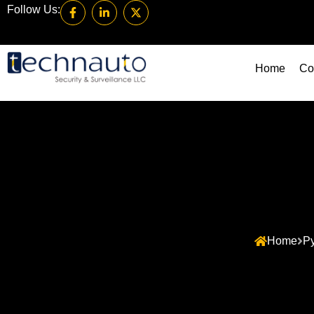
Follow Us:
Home
Co
Home
Ру