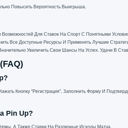
ельно Повысить Вероятность Выигрыша.
тр Возможностей Для Ставок На Спорт С Понятными Услов
чить Все Доступные Ресурсы И Применять Лучшие Стратег
ачительно Увеличить Свои Шансы На Успех. Удачи В Став
(FAQ)
Up?
ажать Кнопку “Регистрация”, Заполнить Форму И Подтверд
а Pin Up?
темы, А Также Ставки На Различные Исходы Матча.