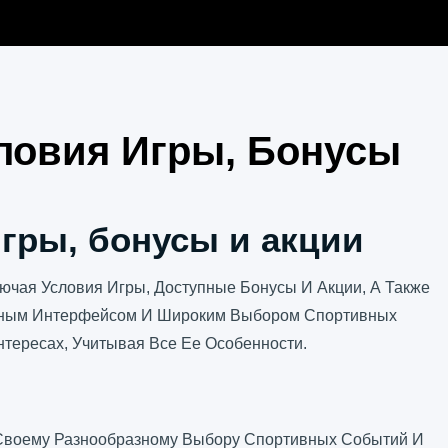
словия Игры, Бонусы
игры, бонусы и акции
ючая Условия Игры, Доступные Бонусы И Акции, А Также
обным Интерфейсом И Широким Выбором Спортивных
тересах, Учитывая Все Ее Особенности.
я Своему Разнообразному Выбору Спортивных Событий И