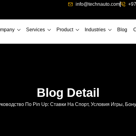
info@technauto.com
+97
mpany
Services
Product
Industries
Blog
C
Blog Detail
ководство По Pin Up: Ставки На Спорт, Условия Игры, Бон