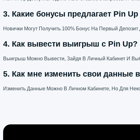
3. Какие бонусы предлагает Pin U
Новички Могут Получить 100% Бонус На Первый Депозит 
4. Как вывести выигрыш с Pin Up?
Выигрыш Можно Вывести, Зайдя В Личный Кабинет И Выб
5. Как мне изменить свои данные 
Изменить Данные Можно В Личном Кабинете, Но Для Нек