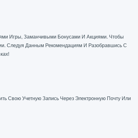
иями Игры, Заманчивыми Бонусами И Акциями. Чтобы
ии. Следуя Данным Рекомендациям И Разобравшись С
ках!
ить Свою Учетную Запись Через Электронную Почту Или