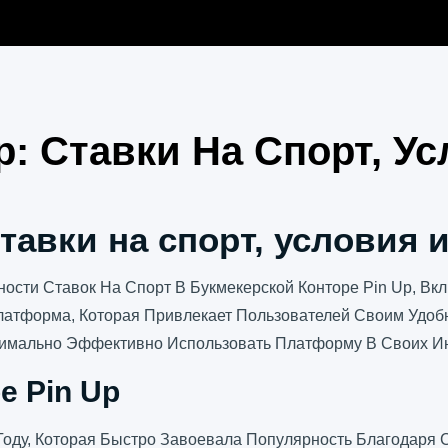
p: Ставки На Спорт, У
ставки на спорт, условия 
сти Ставок На Спорт В Букмекерской Конторе Pin Up, Вкл
Платформа, Которая Привлекает Пользователей Своим Уд
ксимально Эффективно Использовать Платформу В Своих Ин
е Pin Up
 Году, Которая Быстро Завоевала Популярность Благодар