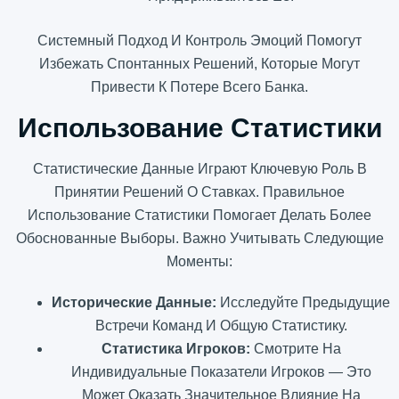
Системный Подход И Контроль Эмоций Помогут
Избежать Спонтанных Решений, Которые Могут
Привести К Потере Всего Банка.
Использование Статистики
Статистические Данные Играют Ключевую Роль В
Принятии Решений О Ставках. Правильное
Использование Статистики Помогает Делать Более
Обоснованные Выборы. Важно Учитывать Следующие
Моменты:
Исторические Данные:
Исследуйте Предыдущие
Встречи Команд И Общую Статистику.
Статистика Игроков:
Смотрите На
Индивидуальные Показатели Игроков — Это
Может Оказать Значительное Влияние На