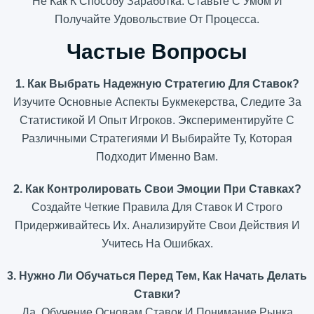
Не Как К Способу Заработка. Ставьте С Умом И
Получайте Удовольствие От Процесса.
Частые Вопросы
1. Как Выбрать Надежную Стратегию Для Ставок?
Изучите Основные Аспекты Букмекерства, Следите За
Статистикой И Опыт Игроков. Экспериментируйте С
Различными Стратегиями И Выбирайте Ту, Которая
Подходит Именно Вам.
2. Как Контролировать Свои Эмоции При Ставках?
Создайте Четкие Правила Для Ставок И Строго
Придерживайтесь Их. Анализируйте Свои Действия И
Учитесь На Ошибках.
3. Нужно Ли Обучаться Перед Тем, Как Начать Делать
Ставки?
Да, Обучение Основам Ставок И Понимание Рынка