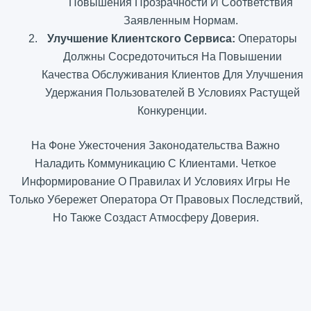
Повышения Прозрачности И Соответствия
Заявленным Нормам.
Улучшение Клиентского Сервиса:
Операторы
Должны Сосредоточиться На Повышении
Качества Обслуживания Клиентов Для Улучшения
Удержания Пользователей В Условиях Растущей
Конкуренции.
На Фоне Ужесточения Законодательства Важно
Наладить Коммуникацию С Клиентами. Четкое
Информирование О Правилах И Условиях Игры Не
Только Убережет Оператора От Правовых Последствий,
Но Также Создаст Атмосферу Доверия.