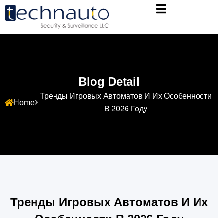
Blog Detail
Тренды Игровых Автоматов И Их Особенности
Home
В 2026 Году
Тренды Игровых Автоматов И Их