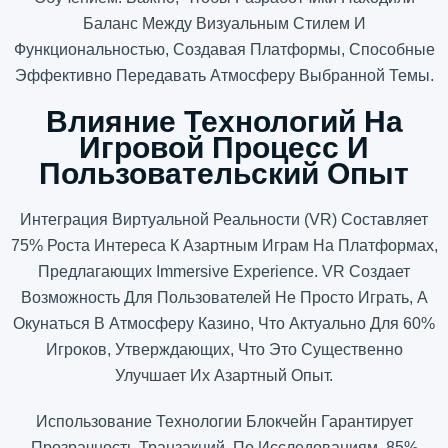
Баланс Между Визуальным Стилем И
Функциональностью, Создавая Платформы, Способные
Эффективно Передавать Атмосферу Выбранной Темы.
Влияние Технологий На
Игровой Процесс И
Пользовательский Опыт
Интеграция Виртуальной Реальности (VR) Составляет
75% Роста Интереса К Азартным Играм На Платформах,
Предлагающих Immersive Experience. VR Создает
Возможность Для Пользователей Не Просто Играть, А
Окунаться В Атмосферу Казино, Что Актуально Для 60%
Игроков, Утверждающих, Что Это Существенно
Улучшает Их Азартный Опыт.
Использование Технологии Блокчейн Гарантирует
Прозрачность Транзакций. По Исследованиям, 85%