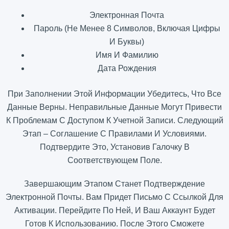
Электронная Почта
Пароль (не Менее 8 Символов, Включая Цифры
И Буквы)
Имя И Фамилию
Дата Рождения
При Заполнении Этой Информации Убедитесь, Что Все
Данные Верны. Неправильные Данные Могут Привести
К Проблемам С Доступом К Учетной Записи. Следующий
Этап – Соглашение С Правилами И Условиями.
Подтвердите Это, Установив Галочку В
Соответствующем Поле.
Завершающим Этапом Станет Подтверждение
Электронной Почты. Вам Придет Письмо С Ссылкой Для
Активации. Перейдите По Ней, И Ваш Аккаунт Будет
Готов К Использованию. После Этого Сможете