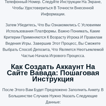
Телефонный Номер. Следуйте Инструкции На Экране,
Чтобы Удостовериться В Точности Внесенной
Информации.
Затем Убедитесь, Что Вы Ознакомились С Условиями
Использования Платформы. Важно Понимать, Какие
Критерии Применяются К Возрасту Игрока И Правилам
Ведения Игры. Завершив Этот Процесс, Вы Сможете
Выбрать Способ Депозита, Что Является Неотъемлемой
Частью Начала Игрового Процесса.
Как Создать Аккаунт На
Сайте Вавада: Пошаговая
Инструкция
После Этого Вам Будет Предложено Заполнить Анкету. В
Большинстве Случаев Нужно Указать Следующие
Данные: