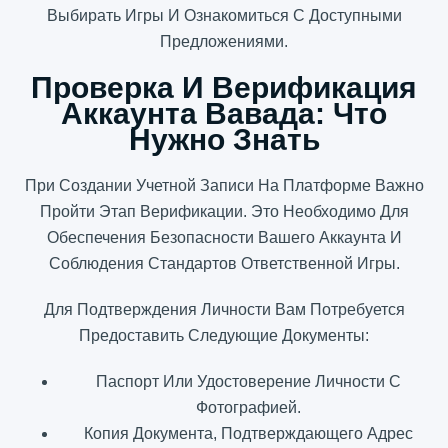
Выбирать Игры И Ознакомиться С Доступными
Предложениями.
Проверка И Верификация
Аккаунта Вавада: Что
Нужно Знать
При Создании Учетной Записи На Платформе Важно
Пройти Этап Верификации. Это Необходимо Для
Обеспечения Безопасности Вашего Аккаунта И
Соблюдения Стандартов Ответственной Игры.
Для Подтверждения Личности Вам Потребуется
Предоставить Следующие Документы:
Паспорт Или Удостоверение Личности С
Фотографией.
Копия Документа, Подтверждающего Адрес