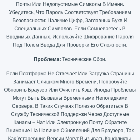
Почты Или Недопустимые Символы В Имени.
Убедитесь, Что Пароль Соответствует Требованиям
Безопасности: Наличие Цифр, Заглавных Букв И
Специальных Символов. Если Сомневаетесь В
Вводимых Данных, Используйте Шифрование Пароля
Под Полем Ввода Для Проверки Его Сложности.
Проблема:
Технические Сбои.
Если Платформа Не Отвечает Или Загрузка Страницы
Занимает Слишком Много Времени, Попробуйте
Обновить Браузер Или Очистить Кэш. Иногда Проблемы
Могут Быть Вызваны Временными Неполадками
Сервера. В Таких Случаях Полезно Обратиться В
Службу Технической Поддержки Через Доступные
Каналы – Чат Или Электронную Почту. Обратите
Внимание На Наличие Обновлений Для Браузера, Так
Как Устаревшие Версии Могут Вызывать Конфликты.