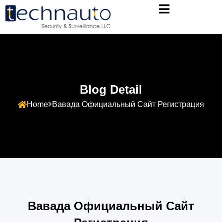
Blog Detail
Home
Вавада Официальный Сайт Регистрация
Вавада Официальный Сайт