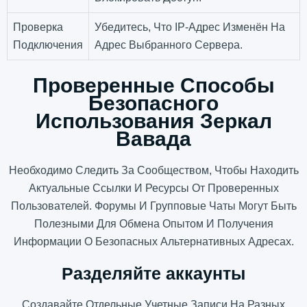
Проверка
Убедитесь, Что IP-Адрес Изменён На
Подключения
Адрес Выбранного Сервера.
Проверенные Способы
Безопасного
Использования Зеркал
Вавада
Необходимо Следить За Сообществом, Чтобы Находить
Актуальные Ссылки И Ресурсы От Проверенных
Пользователей. Форумы И Групповые Чаты Могут Быть
Полезными Для Обмена Опытом И Получения
Информации О Безопасных Альтернативных Адресах.
Разделяйте аккаунты
Создавайте Отдельные Учетные Записи На Разных