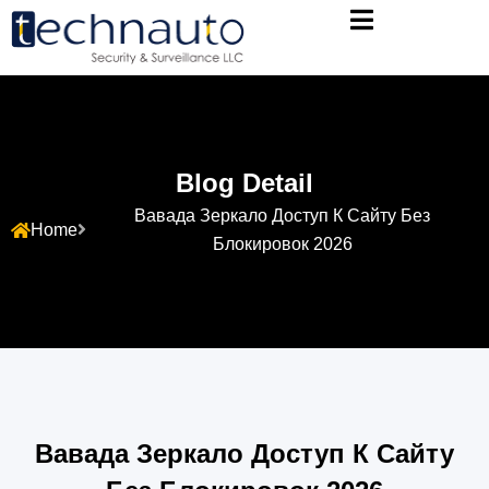
Blog Detail
Вавада Зеркало Доступ К Сайту Без
Home
Блокировок 2026
Вавада Зеркало Доступ К Сайту