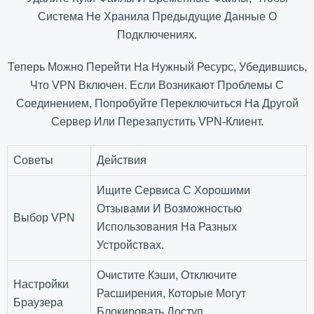
Система Не Хранила Предыдущие Данные О
Подключениях.
Теперь Можно Перейти На Нужный Ресурс, Убедившись,
Что VPN Включен. Если Возникают Проблемы С
Соединением, Попробуйте Переключиться На Другой
Сервер Или Перезапустить VPN-Клиент.
Советы
Действия
Ищите Сервиса С Хорошими
Отзывами И Возможностью
Выбор VPN
Использования На Разных
Устройствах.
Очистите Кэши, Отключите
Настройки
Расширения, Которые Могут
Браузера
Блокировать Доступ.