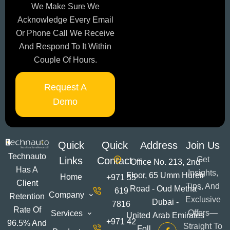
We Make Sure We
Acknowledge Every Email
Or Phone Call We Receive
And Respond To It Within
Couple Of Hours.
Request A
Demo
Quick
Quick
Address
Join Us
Technauto
Links
Contact
Get
Office No. 213, 2nd
Has A
Insights,
Floor, 65 Umm Hureir
Home
+971 55
Client
Tips, And
Road - Oud Metha -
619
Company
Retention
Exclusive
Dubai -
7816
Rate Of
Offers—
Services
United Arab Emirates
+971 42
96.5% And
Straight To
Foll