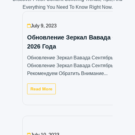
Everything You Need To Know Right Now.
July 9, 2023
Обновление Зеркал Вавада Сентяб
2026 Года
Обновление Зеркал Вавада Сентябрь 2026
Обновление Зеркал Вавада Сентябрь 2026 Год
Рекомендуем Обратить Внимание...
Read More
July 10, 2023