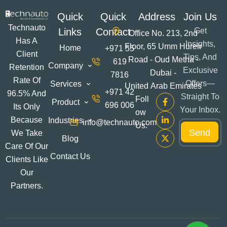
Quick
Quick
Address
Join Us
Technauto
Links
Contact
Get
Office No. 213, 2nd
Has A
Insights,
Floor, 65 Umm Hureir
Home
+971 55
Client
Tips, And
Road - Oud Metha -
619
Company
Retention
Exclusive
Dubai -
7816
Rate Of
Offers—
Services
United Arab Emirates
+971 42
96.5% And
Straight To
Foll
Product
696 006
Its Only
Your Inbox.
Ow
E
Because
Industries
info@technauto.com
E
Us:
m
Send
m
We Take
a
Blog
a
i
Care Of Our
i
l
Contact Us
Clients Like
l
*
*
Our
E
m
Partners.
a
i
l