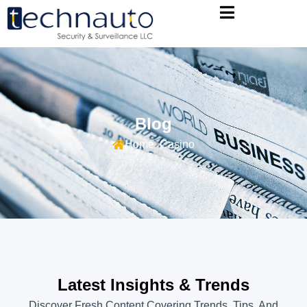
Blog
Home
Casino
Latest Insights & Trends
Discover Fresh Content Covering Trends, Tips, And