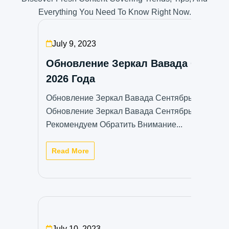
Everything You Need To Know Right Now.
July 9, 2023
Обновление Зеркал Вавада Сентяб
2026 Года
Обновление Зеркал Вавада Сентябрь 2026
Обновление Зеркал Вавада Сентябрь 2026 Год
Рекомендуем Обратить Внимание...
Read More
July 10, 2023