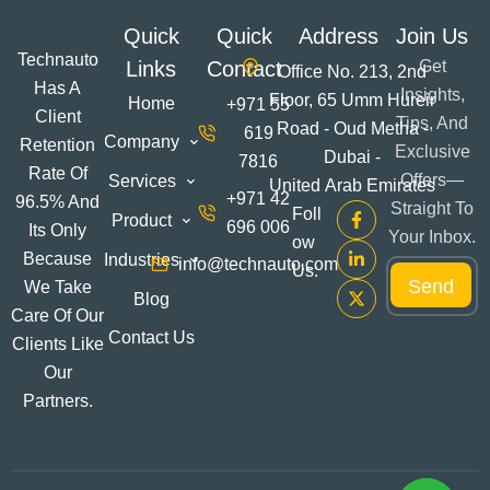
Quick
Quick
Address
Join Us
Technauto
Links
Contact
Get
Office No. 213, 2nd
Has A
Insights,
Floor, 65 Umm Hureir
Home
+971 55
Client
Tips, And
Road - Oud Metha -
619
Company
Retention
Exclusive
Dubai -
7816
Rate Of
Offers—
Services
United Arab Emirates
+971 42
96.5% And
Straight To
Foll
Product
696 006
Its Only
Your Inbox.
Ow
E
Because
Industries
info@technauto.com
E
Us:
m
Send
m
We Take
a
Blog
a
i
Care Of Our
i
l
Contact Us
Clients Like
l
*
Our
Partners.