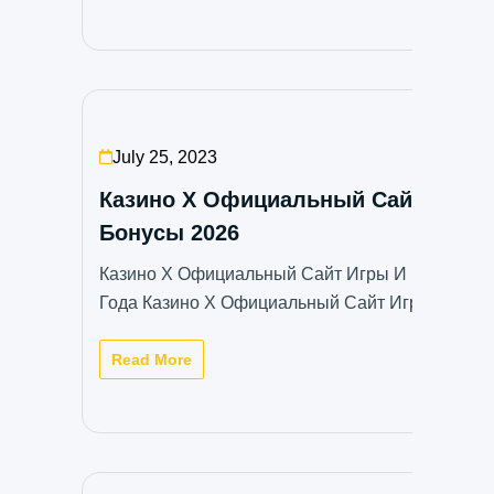
July 25, 2023
Казино Х Официальный Сайт Игры
Бонусы 2026
Казино Х Официальный Сайт Игры И Бонусы 2
Года Казино Х Официальный Сайт Игры...
Read More