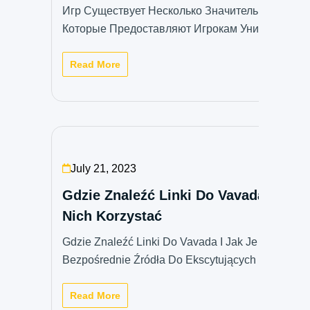
Игр Существует Несколько Значительных Аспек
Которые Предоставляют Игрокам Уникальные..
Read More
July 21, 2023
Gdzie Znaleźć Linki Do Vavada I Jak 
Nich Korzystać
Gdzie Znaleźć Linki Do Vavada I Jak Je Używać
Bezpośrednie Źródła Do Ekscytujących Gier...
Read More