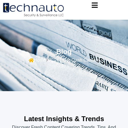
Blog
Home
JC261 Car Dash Camera
Latest Insights & Trends
Discover Fresh Content Covering Trends, Tips, And